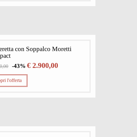
retta con Soppalco Moretti
pact
€ 2.900,00
-43%
30,00
pri l'offerta