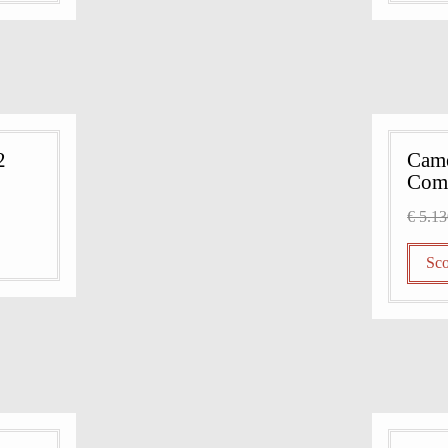
2
Came
Com
€ 5.1
Sco