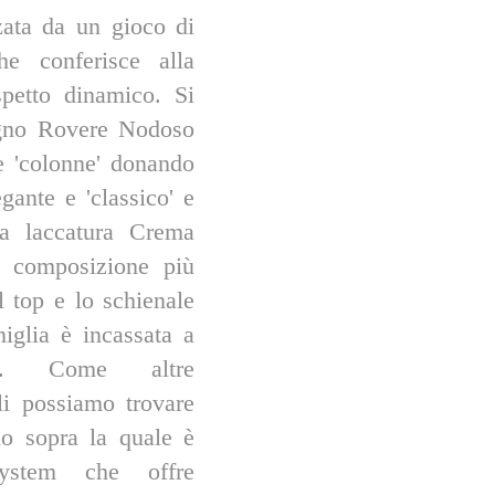
zata da un gioco di
he conferisce alla
petto dinamico. Si
legno Rovere Nodoso
e 'colonne' donando
egante e 'classico' e
na laccatura Crema
a composizione più
 top e lo schienale
iglia è incassata a
nta. Come altre
ali possiamo trovare
o sopra la quale è
ystem che offre