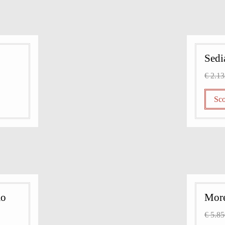
Sedi
€ 2.1
Sco
mo
More
€ 5.8