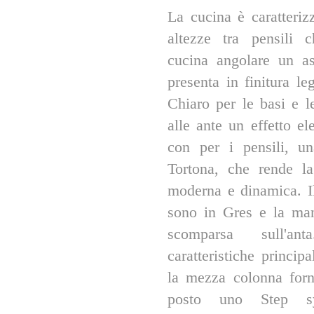
La cucina è caratteriz
altezze tra pensili c
cucina angolare un as
presenta in finitura 
Chiaro per le basi e l
alle ante un effetto el
con per i pensili, u
Tortona, che rende l
moderna e dinamica. Il
sono in Gres e la man
scomparsa sull'a
caratteristiche princip
la mezza colonna forn
posto uno Step s