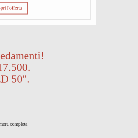
pri l'offerta
redamenti!
17.500.
ED 50".
amera completa