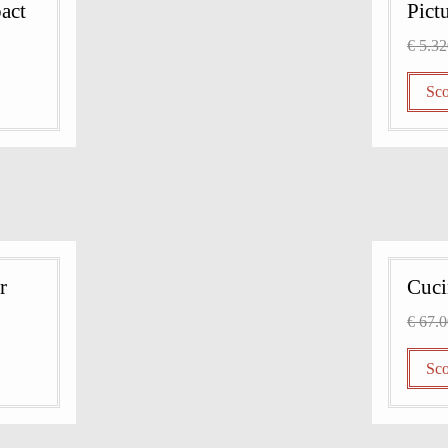
act
Pict
€ 5.3
Sco
r
Cuci
€ 67.
Sco