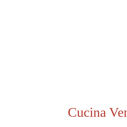
enda
Prodotti
Wallpaper
Progettazione
Proge
Cucina Ve