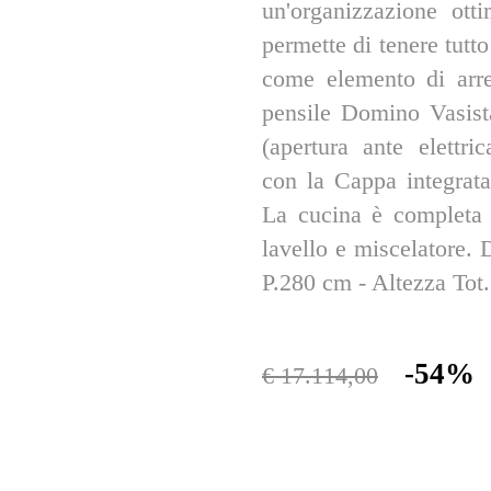
un'organizzazione ott
permette di tenere tutt
come elemento di arre
pensile Domino Vasist
(apertura ante elettr
con la Cappa integrat
La cucina è completa d
lavello e miscelatore.
P.280 cm - Altezza Tot
-54%
€ 17.114,00